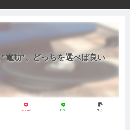
と”電動”、どっちを選べば良い
Pocket
LINE
コピー