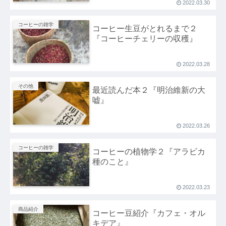
2022.03.30
コーヒーの雑学
コーヒー生豆がとれるまで２
『コーヒーチェリーの収穫』
2022.03.28
その他
最近読んだ本２『明治維新の大
嘘』
2022.03.26
コーヒーの雑学
コーヒーの植物学２『アラビカ
種のこと』
2022.03.23
商品紹介
コーヒー豆紹介『カフェ・オル
キデア』