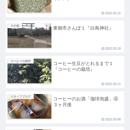
2022.03.21
その他
東御市さんぽ１『白鳥神社』
2022.03.18
コーヒーの雑学
コーヒー生豆がとれるまで１
『コーヒーの栽培』
2022.03.11
スタッフブログ
コーヒーのお酒「珈琲泡盛」④
３ヶ月後
2022.03.08