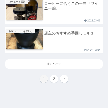
コーヒーと音楽
コーヒーに合うこの一曲『ワイ
ニー編』
2022.03.07
お家コーヒーを楽しむ
店主のおすすめ手回しミル１
2022.03.04
次のページ
1
2