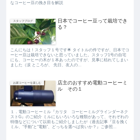
なコーヒー豆の挽き目を解説
日本でコーヒー豆って栽培でき
スタッフブログ
る？
こんにちは！スタッフ１号です🌟 タイトルの件ですが、日本でコ
ーヒー豆は栽培できないと思っていました。スタッフ1号の自宅
にも、コーヒーの木が１本あったのですが、見事に枯れてしまい
ました（涙 ところが、 先日、友人の...
店主のおすすめ電動コーヒーミ
お家コーヒーを楽しむ
ル その１
１．電動コーヒーミル『カリタ コーヒーミルグラインダーネク
ストG』のご紹介 ミルにもいろいろな種類があって、それぞれの
特徴などについて以前もご紹介しましたが（過去記事『豆を挽く
ミル、“手動”と“電動”、どっちを選べば良いか？』ご参照...