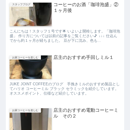
コーヒーのお酒「珈琲泡盛」②
スタッフブログ
１ヶ月後
こんにちは！スタッフ１号です🌟 いよいよ開栓します。「珈琲泡
盛」 作り方については以前の記事をご覧ください🎵 ↓↓↓ 仕込ん
でから約１ヶ月が経ちました。 豆が下に沈み、色も...
店主のおすすめ手回しミル１
お家コーヒーを楽しむ
JUKE JOINT COFFEEのブログ 手挽きミルのおすすめ製品とし
てハリオ コーヒーミル ブラック セラミックを紹介しています。
オススメポイント、仕様など紹介しています。
店主のおすすめ電動コーヒーミ
お家コーヒーを楽しむ
ル その２