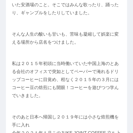
いた安酒場のこと。そこではみんな歌ったり、踊った
り、ギャンブルをしたりしていました。
そんな人生の酸いも甘いも、苦味も凝縮して娯楽に変
える場所から店名をつけました。
私は２０１５年初頭に当時働いていた中国上海のとあ
る会社のオフィスで突如としてペーパーで淹れるドリ
ップコーヒーに目覚め、程なく２０１５年の３月には
コーヒー豆の焙煎にも開眼！コーヒーを遊びつつ学ん
でいきました。
そのあと日本へ帰国し２０１９年には小さな焙煎機を
手に入れ
今年２０２１年１月このJUKE JOINT COFFEE 立ち上